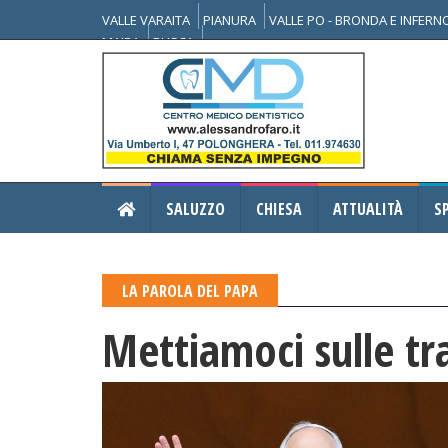
VALLE VARAITA
PIANURA
VALLE PO - BRONDA E INFER
MAIRA
BUSCA
SALUZZO
CHIESA
ATTUALITÀ
S
LA PAROLA DEL PAPA
Mettiamoci sulle tr