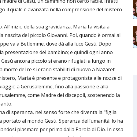
la madre di Gesù, un cammino non certo facile. Infatti
ngo il quale è avanzata nella comprensione del mistero
All’inizio della sua gravidanza, Maria fa visita a
lla nascita del piccolo Giovanni. Poi, quando è ormai al
ppe va a Betlemme, dove dà alla luce Gesù. Dopo
la presentazione del bambino; e quindi ogni anno
Gesù ancora piccolo si erano rifugiati a lungo in
 morte del re si erano stabiliti di nuovo a Nazaret.
nistero, Maria è presente e protagonista alle nozze di
o viaggio a Gerusalemme, fino alla passione e alla
erusalemme, come Madre dei discepoli, sostenendo la
Santo.
a di speranza, nel senso forte che diventa la “figlia
 ha portato al mondo Gesù, Speranza dell’umanità: lo ha
ciandosi plasmare per prima dalla Parola di Dio. In essa