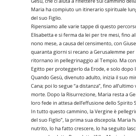
Gesù, che ci aiuta a riflettere sul cammino del
Maria ha compiuto un itinerario spirituale lu
del suo Figlio.
Ripensiamo alle varie tappe di questo percorso. 
Elisabetta e si ferma da lei per tre mesi, fino a
nono mese, a causa del censimento, con Giuse
quaranta giorni si recano a Gerusalemme per 
ritornano in pellegrinaggio al Tempio. Ma con 
Egitto per proteggerlo da Erode, e solo dopo la
Quando Gesù, divenuto adulto, inizia il suo mi
Cana; poi lo segue “a distanza”, fino all’ultim
morte. Dopo la Risurrezione, Maria resta a G
loro fede in attesa dell’effusione dello Spirito 
In tutto questo cammino, la Vergine è pellegrin
del suo Figlio”, la prima sua discepola. Maria
nutrito, lo ha fatto crescere, lo ha seguito las