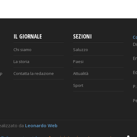
IL GIORNALE
SEZIONI
Co
Di
Chi siamo
Saluzzo
Em
La storia
Paesi
Ed
Contatta la redazione
Attualità
AP
Sport
P
P
 Realizzato da
Leonardo Web