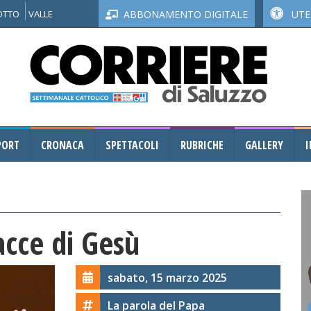
NOTTO
VALLE
ABBONAMENTO DIGITALE
UTEN
PORT
CRONACA
SPETTACOLI
RUBRICHE
GALLERY
I
acce di Gesù
sabato, 15 marzo 2025
La parola del Papa