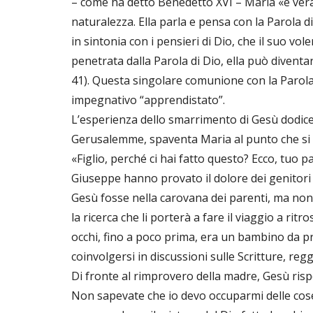
– come ha detto Benedetto XVI – Maria «è vera
naturalezza. Ella parla e pensa con la Parola di 
in sintonia con i pensieri di Dio, che il suo v
penetrata dalla Parola di Dio, ella può diventa
41). Questa singolare comunione con la Parola 
impegnativo “apprendistato”.
L’esperienza dello smarrimento di Gesù dodice
Gerusalemme, spaventa Maria al punto che si fa
«Figlio, perché ci hai fatto questo? Ecco, tuo p
Giuseppe hanno provato il dolore dei genitori
Gesù fosse nella carovana dei parenti, ma non
la ricerca che li porterà a fare il viaggio a ri
occhi, fino a poco prima, era un bambino da pr
coinvolgersi in discussioni sulle Scritture, reg
Di fronte al rimprovero della madre, Gesù ris
Non sapevate che io devo occuparmi delle cose