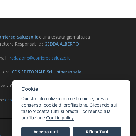
rrierediSaluzzo.it
è una testata giornalistica.
rettore Responsabile :
GEDDA ALBERTO
ail :
redazione@corrieredisaluzzo.it
itore:
CDS EDITORIALE Srl Unipersonale
.Iva – CF – Reg. Imprese CN 03733570042
Cookie
Questo sito utilizza cookie tecnici e, previo
ec:
cdseditoriale@pec.it
consenso, cookie di profilazione. Cliccando sul
tasto 'Accetta tutti' si presta il consenso alla
profilazione
Cookie policy
Accetta tutti
Rifiuta Tutti