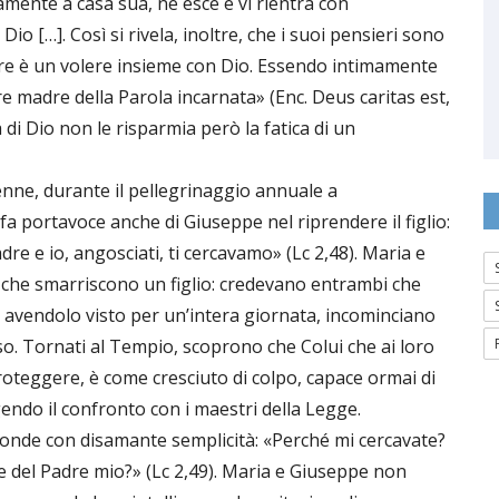
mente a casa sua, ne esce e vi rientra con
Dio […]. Così si rivela, inoltre, che i suoi pensieri sono
olere è un volere insieme con Dio. Essendo intimamente
re madre della Parola incarnata» (Enc. Deus caritas est,
di Dio non le risparmia però la fatica di un
nne, durante il pellegrinaggio annuale a
 portavoce anche di Giuseppe nel riprendere il figlio:
adre e io, angosciati, ti cercavamo» (Lc 2,48). Maria e
 che smarriscono un figlio: credevano entrambi che
 avendolo visto per un’intera giornata, incominciano
troso. Tornati al Tempio, scoprono che Colui che ai loro
oteggere, è come cresciuto di colpo, capace ormai di
gendo il confronto con i maestri della Legge.
ponde con disamante semplicità: «Perché mi cercavate?
 del Padre mio?» (Lc 2,49). Maria e Giuseppe non