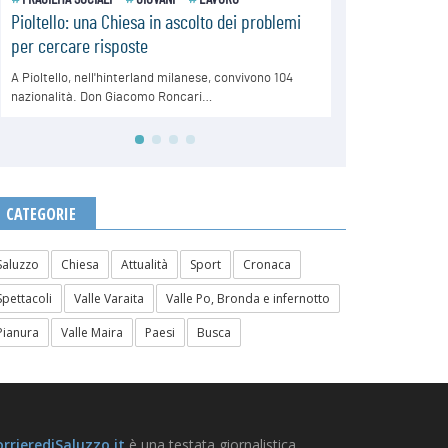
CATEGORIE
Saluzzo
Chiesa
Attualità
Sport
Cronaca
Spettacoli
Valle Varaita
Valle Po, Bronda e infernotto
Pianura
Valle Maira
Paesi
Busca
rrierediSaluzzo.it
è una testata giornalistica.