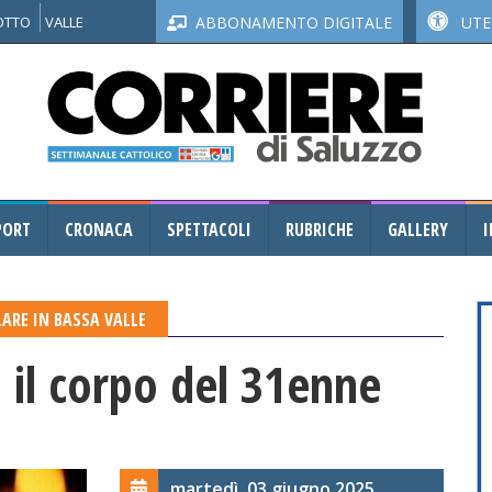
NOTTO
VALLE
ABBONAMENTO DIGITALE
UTEN
PORT
CRONACA
SPETTACOLI
RUBRICHE
GALLERY
I
LARE IN BASSA VALLE
a il corpo del 31enne
martedì, 03 giugno 2025