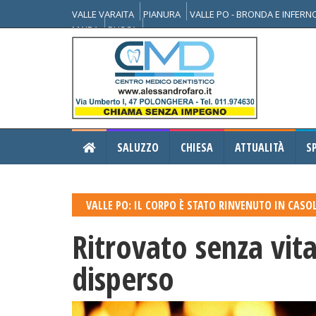
VALLE VARAITA
PIANURA
VALLE PO - BRONDA E INFER
MAIRA
BUSCA
SALUZZO
CHIESA
ATTUALITÀ
S
VALLE PO: IL CORPO È STATO RINVENUTO IN CASO
Ritrovato senza vit
disperso