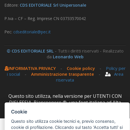
Editore:
CDS EDITORIALE Srl Unipersonale
P.Iva – CF – Reg. Imprese CN 03733570042
Pec:
cdseditoriale@pec.it
© CDS EDITORIALE SRL
- Tutti i diritti riservati - Realizzato
da
Leonardo Web
INFORMATIVA PRIVACY
-
Cookie policy
-
Policy per
i social
-
Amministrazione trasparente
-
Area
riservata
Questo sito utilizza, nella versione per UTENTI CON
DISLESSIA,
Biancoenero ®
, una font italiana ad Alta
Leggibilità.
Cookie
Questo sito utilizza cookie tecnici e, previo consenso,
cookie di profilazione. Cliccando sul tasto 'Accetta tutti' si