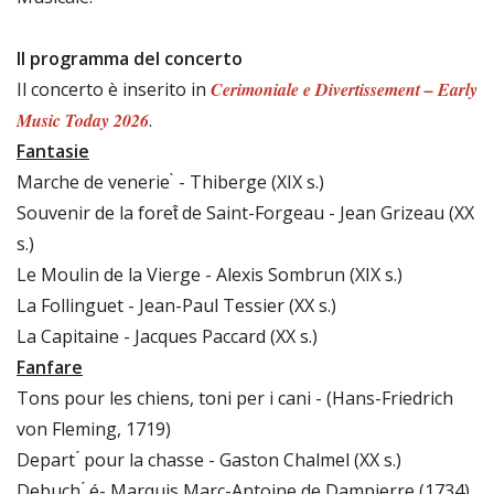
Il programma del concerto
Il concerto è inserito in
Cerimoniale e Divertissement – Early
Music Today 2026
.
Fantasie
Marche de venerie ̀ - Thiberge (XIX s.)
Souvenir de la foret̂ de Saint-Forgeau - Jean Grizeau (XX
s.)
Le Moulin de la Vierge - Alexis Sombrun (XIX s.)
La Follinguet - Jean-Paul Tessier (XX s.)
La Capitaine - Jacques Paccard (XX s.)
Fanfare
Tons pour les chiens, toni per i cani - (Hans-Friedrich
von Fleming, 1719)
Depart ́ pour la chasse - Gaston Chalmel (XX s.)
Debuch ́ é- Marquis Marc-Antoine de Dampierre (1734)