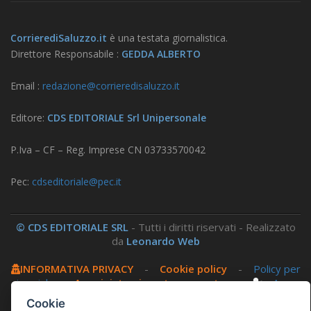
CorrierediSaluzzo.it
è una testata giornalistica.
Direttore Responsabile :
GEDDA ALBERTO
Email :
redazione@corrieredisaluzzo.it
Editore:
CDS EDITORIALE Srl Unipersonale
P.Iva – CF – Reg. Imprese CN 03733570042
Pec:
cdseditoriale@pec.it
© CDS EDITORIALE SRL
- Tutti i diritti riservati - Realizzato
da
Leonardo Web
INFORMATIVA PRIVACY
-
Cookie policy
-
Policy per
i social
-
Amministrazione trasparente
-
Area
riservata
Cookie