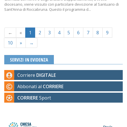
diocesano, viene vissuto con particolare devozione al Santuario di
Sant’Anna di Roccabruna. Questo il programma d...
←
«
1
2
3
4
5
6
7
8
9
10
»
→
SERVIZI IN EVIDENZA
Corriere
DIGITALE
Abbonati al
CORRIERE
CORRIERE
Sport