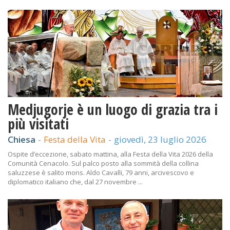
Medjugorje è un luogo di grazia tra i
più visitati
Chiesa
-
Festa della Vita
-
giovedì, 23 luglio 2026
Ospite d’eccezione, sabato mattina, alla Festa della Vita 2026 della
Comunità Cenacolo. Sul palco posto alla sommità della collina
saluzzese è salito mons. Aldo Cavalli, 79 anni, arcivescovo e
diplomatico italiano che, dal 27 novembre ...