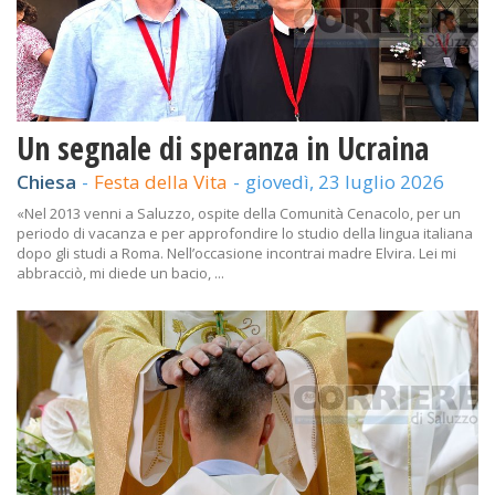
Un segnale di speranza in Ucraina
Chiesa
-
Festa della Vita
-
giovedì, 23 luglio 2026
«Nel 2013 venni a Saluzzo, ospite della Comunità Cenacolo, per un
periodo di vacanza e per approfondire lo studio della lingua italiana
dopo gli studi a Roma. Nell’occasione incontrai madre Elvira. Lei mi
abbracciò, mi diede un bacio, ...