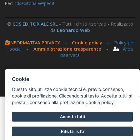
Pec:
cdseditoriale@pec.it
© CDS EDITORIALE SRL
- Tutti i diritti riservati - Realizzato
da
Leonardo Web
INFORMATIVA PRIVACY
-
Cookie policy
-
Policy per
i social
-
Amministrazione trasparente
-
Area
riservata
Questo sito utilizza, nella versione per UTENTI CON
DISLESSIA,
Biancoenero ®
, una font italiana ad Alta
Cookie
Leggibilità.
Questo sito utilizza cookie tecnici e, previo consenso,
cookie di profilazione. Cliccando sul tasto 'Accetta tutti' si
presta il consenso alla profilazione
Cookie policy
Accetta tutti
Rifiuta Tutti