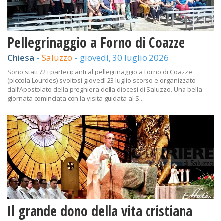
Pellegrinaggio a Forno di Coazze
Chiesa
-
Saluzzo
-
giovedì, 30 luglio 2026
Sono stati 72 i partecipanti al pellegrinaggio a Forno di Coazze
(piccola Lourdes) svoltosi giovedì 23 luglio scorso e organizzato
dall’Apostolato della preghiera della diocesi di Saluzzo. Una bella
giornata cominciata con la visita guidata al S...
Il grande dono della vita cristiana