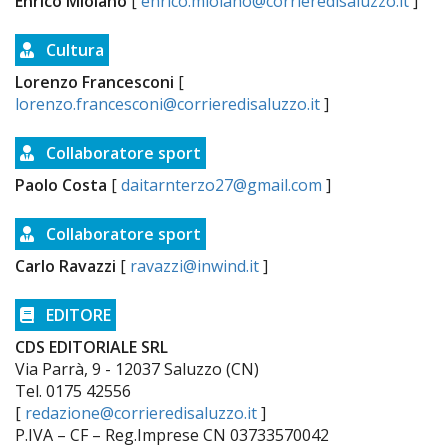
Enrico Miolano
[
enrico.miolano@corrieredisaluzzo.it
]
Cultura
Lorenzo Francesconi
[
lorenzo.francesconi@corrieredisaluzzo.it
]
Collaboratore sport
Paolo Costa
[
daitarnterzo27@gmail.com
]
Collaboratore sport
Carlo Ravazzi
[
ravazzi@inwind.it
]
EDITORE
CDS EDITORIALE SRL
Via Parrà, 9 - 12037 Saluzzo (CN)
Tel. 0175 42556
[
redazione@corrieredisaluzzo.it
]
P.IVA – CF – Reg.Imprese CN 03733570042