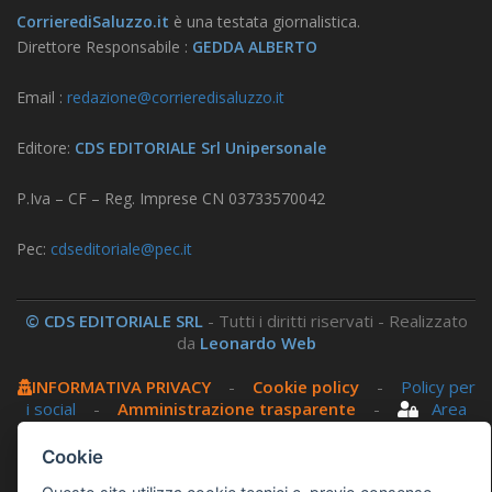
CorrierediSaluzzo.it
è una testata giornalistica.
Direttore Responsabile :
GEDDA ALBERTO
Email :
redazione@corrieredisaluzzo.it
Editore:
CDS EDITORIALE Srl Unipersonale
P.Iva – CF – Reg. Imprese CN 03733570042
Pec:
cdseditoriale@pec.it
© CDS EDITORIALE SRL
- Tutti i diritti riservati - Realizzato
da
Leonardo Web
INFORMATIVA PRIVACY
-
Cookie policy
-
Policy per
i social
-
Amministrazione trasparente
-
Area
riservata
Cookie