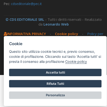
Pec:
cdseditoriale@pec.it
© CDS EDITORIALE SRL
- Tutti i diritti riservati - Realizzato
da
Leonardo Web
INFORMATIVA PRIVACY
-
Cookie policy
-
Policy per
i social
-
Amministrazione trasparente
-
Area
riservata
Cookie
Questo sito utilizza cookie tecnici e, previo consenso,
Questo sito utilizza, nella versione per UTENTI CON
cookie di profilazione. Cliccando sul tasto 'Accetta tutti' si
DISLESSIA,
Biancoenero ®
, una font italiana ad Alta
presta il consenso alla profilazione
Cookie policy
Leggibilità.
Accetta tutti
Rifiuta Tutti
Personalizza