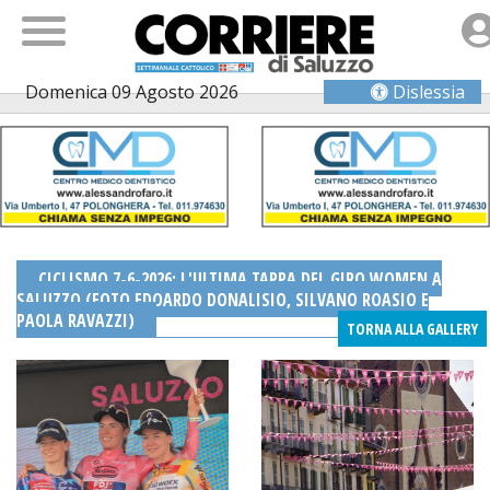
Domenica 09 Agosto 2026
Dislessia
CICLISMO 7-6-2026: L'ULTIMA TAPPA DEL GIRO WOMEN A
SALUZZO (FOTO EDOARDO DONALISIO, SILVANO ROASIO E
PAOLA RAVAZZI)
TORNA AGLI ALBUM
TORNA ALLA GALLERY