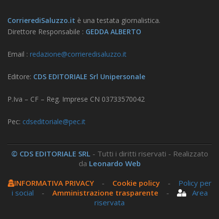
CorrierediSaluzzo.it
è una testata giornalistica.
Direttore Responsabile :
GEDDA ALBERTO
Email :
redazione@corrieredisaluzzo.it
Editore:
CDS EDITORIALE Srl Unipersonale
P.Iva – CF – Reg. Imprese CN 03733570042
Pec:
cdseditoriale@pec.it
© CDS EDITORIALE SRL
- Tutti i diritti riservati - Realizzato
da
Leonardo Web
INFORMATIVA PRIVACY
-
Cookie policy
-
Policy per
i social
-
Amministrazione trasparente
-
Area
riservata