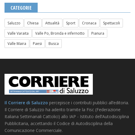
CATEGORIE
Saluzzo
Chiesa
Attualità
Sport
Cronaca
Spettacoli
Valle Varaita
Valle Po, Bronda e infernotto
Pianura
Valle Maira
Paesi
Busca
Il Corriere di Saluzzo
percepisce i contributi pubblici all’editoria.
Il Corriere di Saluzzo ha aderito tramite la Fisc (Federazione
Italiana Settimanali Cattolici) allo IAP - Istituto dell’Autodisciplina
Pubblicitaria, accettando il Codice di Autodisciplina della
Comunicazione Commerciale.