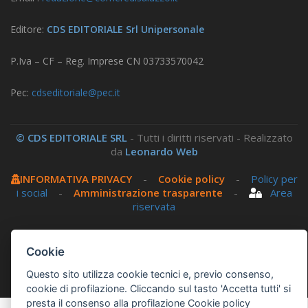
Editore:
CDS EDITORIALE Srl Unipersonale
P.Iva – CF – Reg. Imprese CN 03733570042
Pec:
cdseditoriale@pec.it
© CDS EDITORIALE SRL
- Tutti i diritti riservati - Realizzato
da
Leonardo Web
INFORMATIVA PRIVACY
-
Cookie policy
-
Policy per
i social
-
Amministrazione trasparente
-
Area
riservata
Questo sito utilizza, nella versione per UTENTI CON
Cookie
DISLESSIA,
Biancoenero ®
, una font italiana ad Alta
Leggibilità.
Questo sito utilizza cookie tecnici e, previo consenso,
cookie di profilazione. Cliccando sul tasto 'Accetta tutti' si
presta il consenso alla profilazione
Cookie policy