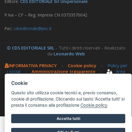
Editore:
CDS EDITORIALE Srl Unipersonale
P.Iva – CF – Reg. Imprese CN 03733570042
Pec:
cdseditoriale@pec.it
© CDS EDITORIALE SRL
- Tutti i diritti riservati - Realizzato
da
Leonardo Web
INFORMATIVA PRIVACY
-
Cookie policy
-
Policy per
i social
-
Amministrazione trasparente
-
Area
riservata
Cookie
Questo sito utilizza cookie tecnici e, previo consenso,
Questo sito utilizza, nella versione per UTENTI CON
cookie di profilazione. Cliccando sul tasto 'Accetta tutti' si
DISLESSIA,
Biancoenero ®
, una font italiana ad Alta
presta il consenso alla profilazione
Cookie policy
Leggibilità.
Accetta tutti