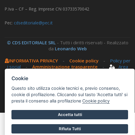
P.Iva – CF – Reg. Imprese CN 03733570042
Pec:
cdseditoriale@pec.it
© CDS EDITORIALE SRL
- Tutti i diritti riservati - Realizzato
da
Leonardo Web
INFORMATIVA PRIVACY
-
Cookie policy
-
Policy per
i social
-
Amministrazione trasparente
-
Area
riservata
Cookie
Questo sito utilizza cookie tecnici e, previo consenso,
Questo sito utilizza, nella versione per UTENTI CON
cookie di profilazione. Cliccando sul tasto 'Accetta tutti' si
DISLESSIA,
Biancoenero ®
, una font italiana ad Alta
presta il consenso alla profilazione
Cookie policy
Leggibilità.
Accetta tutti
Rifiuta Tutti