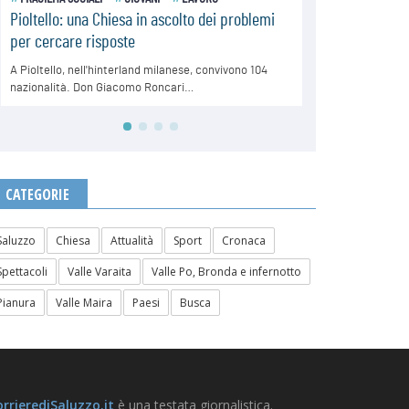
CATEGORIE
Saluzzo
Chiesa
Attualità
Sport
Cronaca
Spettacoli
Valle Varaita
Valle Po, Bronda e infernotto
Pianura
Valle Maira
Paesi
Busca
rrierediSaluzzo.it
è una testata giornalistica.