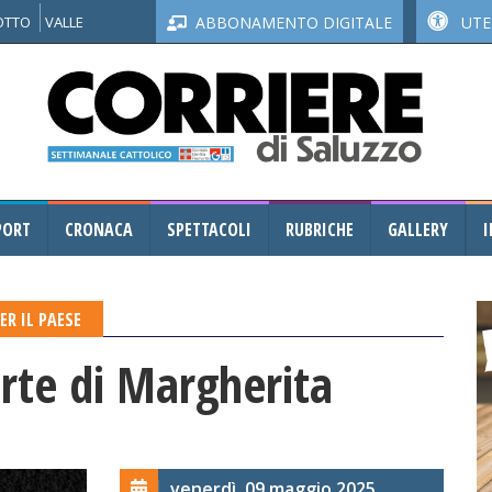
NOTTO
VALLE
ABBONAMENTO DIGITALE
UTEN
PORT
CRONACA
SPETTACOLI
RUBRICHE
GALLERY
I
R IL PAESE
rte di Margherita
venerdì, 09 maggio 2025