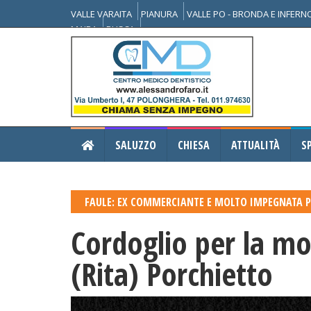
VALLE VARAITA
PIANURA
VALLE PO - BRONDA E INFER
MAIRA
BUSCA
SALUZZO
CHIESA
ATTUALITÀ
S
FAULE: EX COMMERCIANTE E MOLTO IMPEGNATA PE
Cordoglio per la mo
(Rita) Porchietto