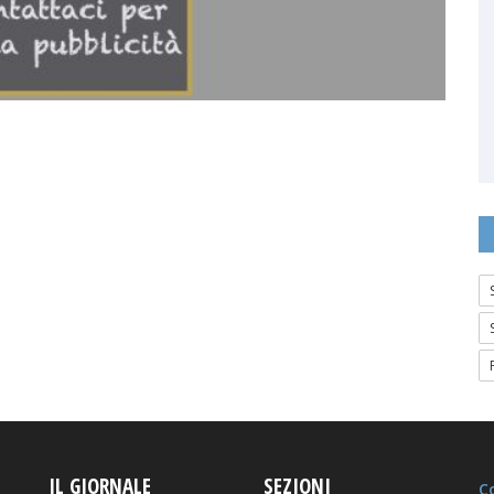
IL GIORNALE
SEZIONI
Co