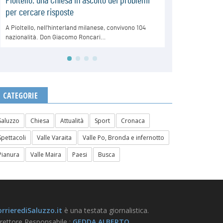
CATEGORIE
Saluzzo
Chiesa
Attualità
Sport
Cronaca
Spettacoli
Valle Varaita
Valle Po, Bronda e infernotto
Pianura
Valle Maira
Paesi
Busca
rrierediSaluzzo.it
è una testata giornalistica.
rettore Responsabile :
GEDDA ALBERTO