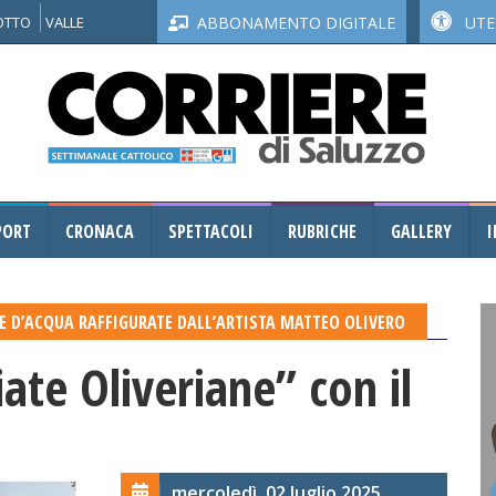
NOTTO
VALLE
ABBONAMENTO DIGITALE
UTEN
PORT
CRONACA
SPETTACOLI
RUBRICHE
GALLERY
I
IE D’ACQUA RAFFIGURATE DALL’ARTISTA MATTEO OLIVERO
te Oliveriane” con il
mercoledì, 02 luglio 2025