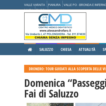
VALLE VARAITA
PIANURA
VALLE PO - BRONDA E INFER
MAIRA
BUSCA
SALUZZO
CHIESA
ATTUALITÀ
S
DRONERO: TOUR GUIDATI ALLA SCOPERTA DELLE V
Domenica “Passeggia
Fai di Saluzzo