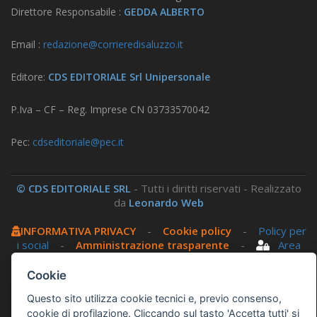
Direttore Responsabile :
GEDDA ALBERTO
Email :
redazione@corrieredisaluzzo.it
Editore:
CDS EDITORIALE Srl Unipersonale
P.Iva – CF – Reg. Imprese CN 03733570042
Pec:
cdseditoriale@pec.it
© CDS EDITORIALE SRL
- Tutti i diritti riservati - Realizzato
da
Leonardo Web
INFORMATIVA PRIVACY
-
Cookie policy
-
Policy per
i social
-
Amministrazione trasparente
-
Area
riservata
Cookie
Questo sito utilizza, nella versione per UTENTI CON
Questo sito utilizza cookie tecnici e, previo consenso,
DISLESSIA,
Biancoenero ®
, una font italiana ad Alta
cookie di profilazione. Cliccando sul tasto 'Accetta tutti' si