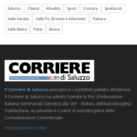
Saluzzo
Chiesa
Attualità
Sport
Cronaca
Spettacoli
Valle Varaita
Valle Po, Bronda e infernotto
Pianura
Valle Maira
Paesi
Busca
Il Corriere di Saluzzo
percepisce i contributi pubblici all’editoria.
Il Corriere di Saluzzo ha aderito tramite la Fisc (Federazione
Italiana Settimanali Cattolici) allo IAP - Istituto dell’Autodisciplina
Pubblicitaria, accettando il Codice di Autodisciplina della
Comunicazione Commerciale.
Impostazione cookie