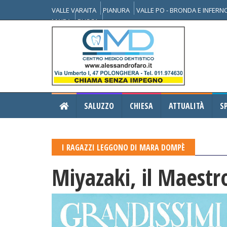
VALLE VARAITA
PIANURA
VALLE PO - BRONDA E INFER
MAIRA
BUSCA
SALUZZO
CHIESA
ATTUALITÀ
S
I RAGAZZI LEGGONO DI MARA DOMPÈ
Miyazaki, il Maestr