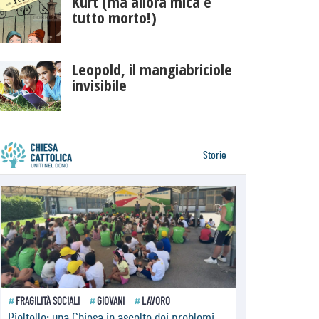
Kurt (ma allora mica è
tutto morto!)
Leopold, il mangiabriciole
invisibile