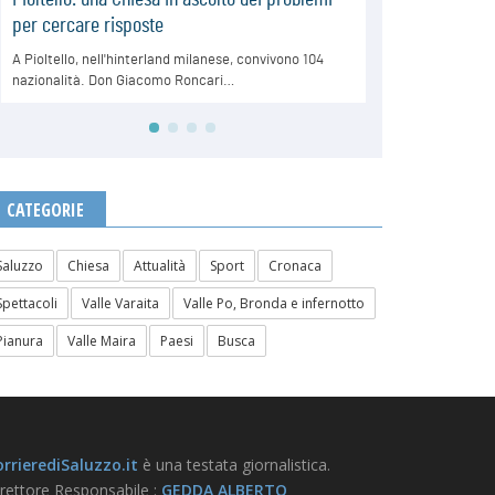
CATEGORIE
Saluzzo
Chiesa
Attualità
Sport
Cronaca
Spettacoli
Valle Varaita
Valle Po, Bronda e infernotto
Pianura
Valle Maira
Paesi
Busca
rrierediSaluzzo.it
è una testata giornalistica.
rettore Responsabile :
GEDDA ALBERTO