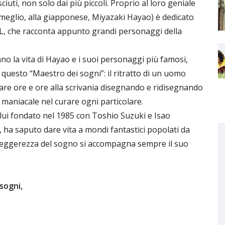
uti, non solo dai più piccoli. Proprio al loro geniale
o meglio, alla giapponese, Miyazaki Hayao) è dedicato
 EL, che racconta appunto grandi personaggi della
lano la vita di Hayao e i suoi personaggi più famosi,
di questo “Maestro dei sogni”: il ritratto di un uomo
are ore e ore alla scrivania disegnando e ridisegnando
niacale nel curare ogni particolare.
a lui fondato nel 1985 con Toshio Suzuki e Isao
, ha saputo dare vita a mondi fantastici popolati da
a leggerezza del sogno si accompagna sempre il suo
sogni,