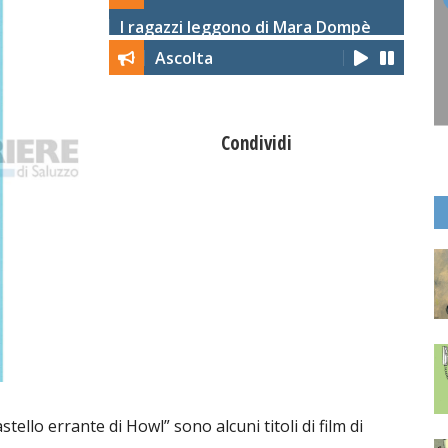
I ragazzi leggono di Mara Dompè
Ascolta
Condividi
astello errante di Howl” sono alcuni titoli di film di