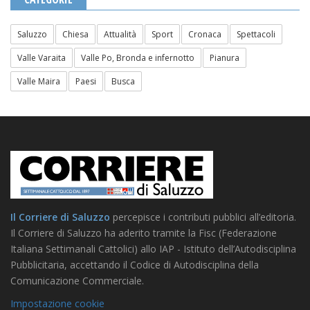
Saluzzo
Chiesa
Attualità
Sport
Cronaca
Spettacoli
Valle Varaita
Valle Po, Bronda e infernotto
Pianura
Valle Maira
Paesi
Busca
Il Corriere di Saluzzo
percepisce i contributi pubblici all’editoria.
Il Corriere di Saluzzo ha aderito tramite la Fisc (Federazione
Italiana Settimanali Cattolici) allo IAP - Istituto dell’Autodisciplina
Pubblicitaria, accettando il Codice di Autodisciplina della
Comunicazione Commerciale.
Impostazione cookie