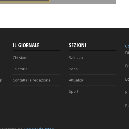
IL GIORNALE
SEZIONI
Co
Di
Chi siamo
Saluzzo
Em
La storia
Paesi
Ed
Contatta la redazione
Attualità
AP
Sport
P
P
 Realizzato da
Leonardo Web