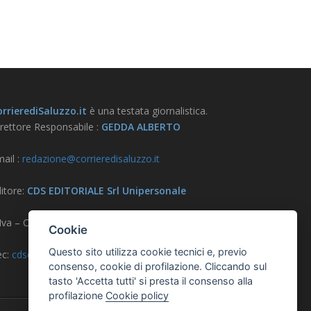
rrierediSaluzzo.it
è una testata giornalistica.
rettore Responsabile :
GEDDA ALBERTO
ail :
redazione@corrieredisaluzzo.it
itore:
CDS EDITORIALE Srl Unipersonale
.Iva – CF – Reg. Imprese CN 03733570042
Cookie
Questo sito utilizza cookie tecnici e, previo
ec:
cdseditoriale@pec.it
consenso, cookie di profilazione. Cliccando sul
tasto 'Accetta tutti' si presta il consenso alla
profilazione
Cookie policy