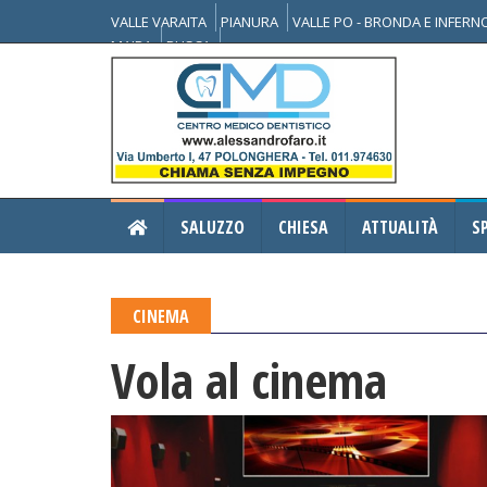
VALLE VARAITA
PIANURA
VALLE PO - BRONDA E INFER
MAIRA
BUSCA
SALUZZO
CHIESA
ATTUALITÀ
S
CINEMA
Vola al cinema