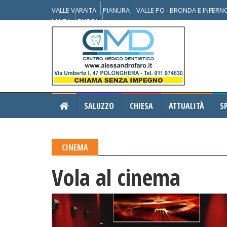
VALLE VARAITA
PIANURA
VALLE PO - BRONDA E INFER
MAIRA
BUSCA
SALUZZO
CHIESA
ATTUALITÀ
S
CINEMA
Vola al cinema