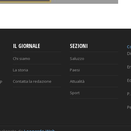
IL GIORNALE
SEZIONI
Co
Di
Chi siamo
Saluzzo
Em
La storia
Paesi
Ed
Contatta la redazione
Attualità
AP
Sport
P
P
 Realizzato da
Leonardo Web