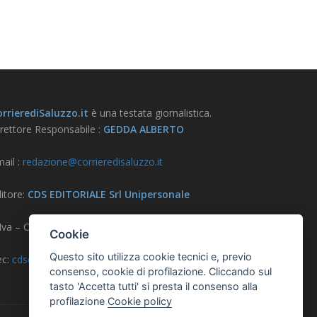
rrierediSaluzzo.it
è una testata giornalistica.
rettore Responsabile :
GEDDA ALBERTO
ail :
redazione@corrieredisaluzzo.it
itore:
CDS EDITORIALE Srl Unipersonale
.Iva – CF – Reg. Imprese CN 03733570042
Cookie
Questo sito utilizza cookie tecnici e, previo
ec:
cdseditoriale@pec.it
consenso, cookie di profilazione. Cliccando sul
tasto 'Accetta tutti' si presta il consenso alla
profilazione
Cookie policy