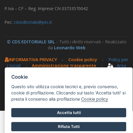
P.Iva – CF – Reg. Imprese CN 03733570042
Pec:
cdseditoriale@pec.it
© CDS EDITORIALE SRL
- Tutti i diritti riservati - Realizzato
da
Leonardo Web
INFORMATIVA PRIVACY
-
Cookie policy
-
Policy per
i social
-
Amministrazione trasparente
-
Area
riservata
Cookie
Questo sito utilizza cookie tecnici e, previo consenso,
Questo sito utilizza, nella versione per UTENTI CON
cookie di profilazione. Cliccando sul tasto 'Accetta tutti' si
DISLESSIA,
Biancoenero ®
, una font italiana ad Alta
presta il consenso alla profilazione
Cookie policy
Leggibilità.
Accetta tutti
Rifiuta Tutti