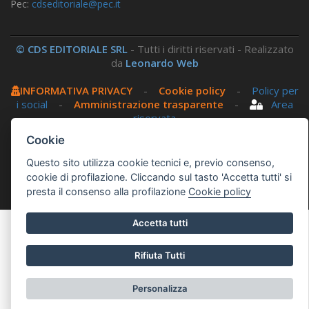
Pec:
cdseditoriale@pec.it
© CDS EDITORIALE SRL
- Tutti i diritti riservati - Realizzato
da
Leonardo Web
INFORMATIVA PRIVACY
-
Cookie policy
-
Policy per
i social
-
Amministrazione trasparente
-
Area
riservata
Cookie
Questo sito utilizza, nella versione per UTENTI CON
Questo sito utilizza cookie tecnici e, previo consenso,
DISLESSIA,
Biancoenero ®
, una font italiana ad Alta
cookie di profilazione. Cliccando sul tasto 'Accetta tutti' si
Leggibilità.
presta il consenso alla profilazione
Cookie policy
Accetta tutti
Rifiuta Tutti
Personalizza