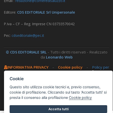
Email :
redazione@corrieredisaluzzo.it
Editore:
CDS EDITORIALE Srl Unipersonale
P.Iva – CF – Reg. Imprese CN 03733570042
Pec:
cdseditoriale@pec.it
© CDS EDITORIALE SRL
- Tutti i diritti riservati - Realizzato
da
Leonardo Web
INFORMATIVA PRIVACY
-
Cookie policy
-
Policy per
i social
-
Amministrazione trasparente
-
Area
riservata
Cookie
Questo sito utilizza cookie tecnici e, previo consenso,
Questo sito utilizza, nella versione per UTENTI CON
cookie di profilazione. Cliccando sul tasto 'Accetta tutti' si
DISLESSIA,
Biancoenero ®
, una font italiana ad Alta
presta il consenso alla profilazione
Cookie policy
Leggibilità.
Accetta tutti