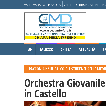
VALLE VARAITA
PIANURA
VALLE PO - BRONDA E INFER
MAIRA
BUSCA
SALUZZO
CHIESA
ATTUALITÀ
S
RACCONIGI: SUL PALCO GLI STUDENTI DELLE MEDI
Orchestra Giovanile
in Castello