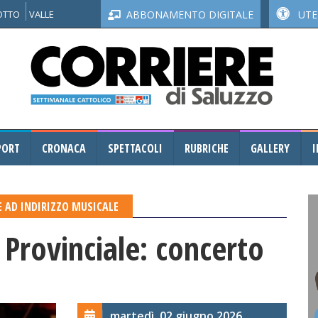
NOTTO
VALLE
ABBONAMENTO DIGITALE
UTEN
PORT
CRONACA
SPETTACOLI
RUBRICHE
GALLERY
I
E AD INDIRIZZO MUSICALE
 Provinciale: concerto
martedì, 02 giugno 2026