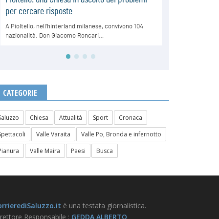
CATEGORIE
Saluzzo
Chiesa
Attualità
Sport
Cronaca
Spettacoli
Valle Varaita
Valle Po, Bronda e infernotto
Pianura
Valle Maira
Paesi
Busca
rrierediSaluzzo.it
è una testata giornalistica.
rettore Responsabile :
GEDDA ALBERTO