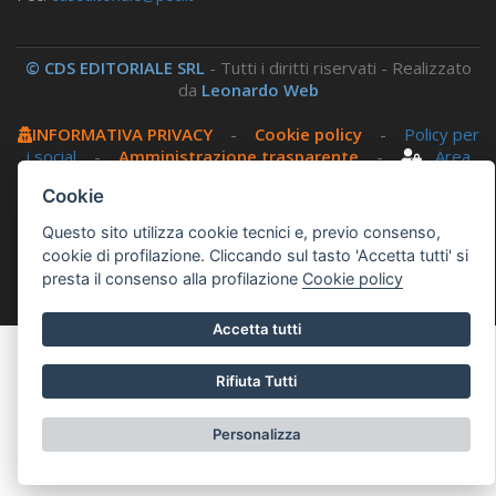
© CDS EDITORIALE SRL
- Tutti i diritti riservati - Realizzato
da
Leonardo Web
INFORMATIVA PRIVACY
-
Cookie policy
-
Policy per
i social
-
Amministrazione trasparente
-
Area
riservata
Cookie
Questo sito utilizza cookie tecnici e, previo consenso,
Questo sito utilizza, nella versione per UTENTI CON
cookie di profilazione. Cliccando sul tasto 'Accetta tutti' si
DISLESSIA,
Biancoenero ®
, una font italiana ad Alta
presta il consenso alla profilazione
Cookie policy
Leggibilità.
Accetta tutti
Rifiuta Tutti
Personalizza