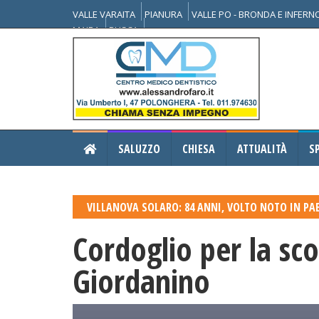
VALLE VARAITA
PIANURA
VALLE PO - BRONDA E INFER
MAIRA
BUSCA
SALUZZO
CHIESA
ATTUALITÀ
S
VILLANOVA SOLARO: 84 ANNI, VOLTO NOTO IN PA
Cordoglio per la sc
Giordanino