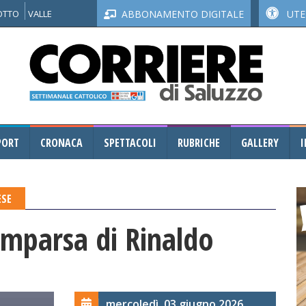
NOTTO
VALLE
ABBONAMENTO DIGITALE
UTEN
PORT
CRONACA
SPETTACOLI
RUBRICHE
GALLERY
I
ESE
omparsa di Rinaldo
mercoledì, 03 giugno 2026