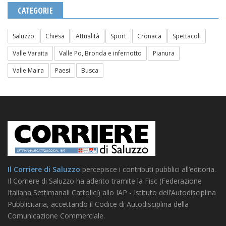
CATEGORIE
Saluzzo
Chiesa
Attualità
Sport
Cronaca
Spettacoli
Valle Varaita
Valle Po, Bronda e infernotto
Pianura
Valle Maira
Paesi
Busca
Il Corriere di Saluzzo
percepisce i contributi pubblici all’editoria.
Il Corriere di Saluzzo ha aderito tramite la Fisc (Federazione
Italiana Settimanali Cattolici) allo IAP - Istituto dell’Autodisciplina
Pubblicitaria, accettando il Codice di Autodisciplina della
Comunicazione Commerciale.