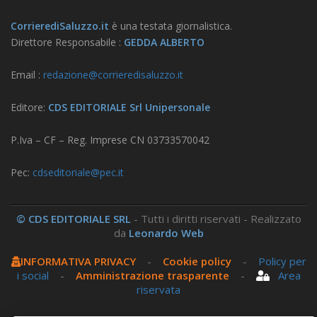
CorrierediSaluzzo.it
è una testata giornalistica.
Direttore Responsabile :
GEDDA ALBERTO
Email :
redazione@corrieredisaluzzo.it
Editore:
CDS EDITORIALE Srl Unipersonale
P.Iva – CF – Reg. Imprese CN 03733570042
Pec:
cdseditoriale@pec.it
© CDS EDITORIALE SRL
- Tutti i diritti riservati - Realizzato
da
Leonardo Web
INFORMATIVA PRIVACY
-
Cookie policy
-
Policy per
i social
-
Amministrazione trasparente
-
Area
riservata