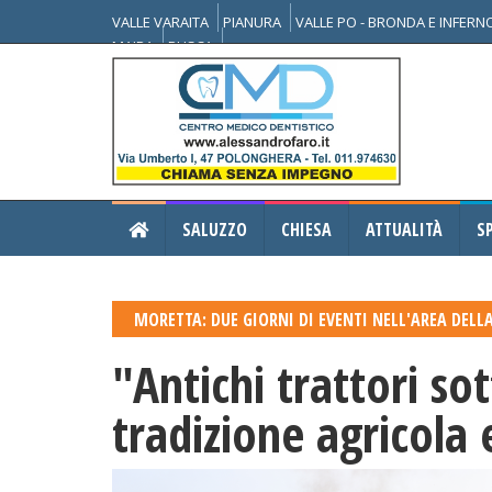
VALLE VARAITA
PIANURA
VALLE PO - BRONDA E INFER
MAIRA
BUSCA
SALUZZO
CHIESA
ATTUALITÀ
S
MORETTA: DUE GIORNI DI EVENTI NELL'AREA DELL
"Antichi trattori so
tradizione agricola