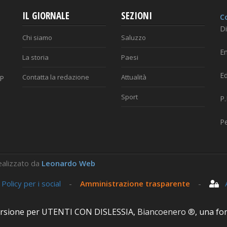
IL GIORNALE
SEZIONI
Co
Di
Chi siamo
Saluzzo
Em
La storia
Paesi
Ed
Contatta la redazione
Attualità
AP
Sport
P
P
 Realizzato da
Leonardo Web
-
Policy per i social
-
Amministrazione trasparente
-
Ar
 versione per UTENTI CON DISLESSIA,
Biancoenero ®
, una fon