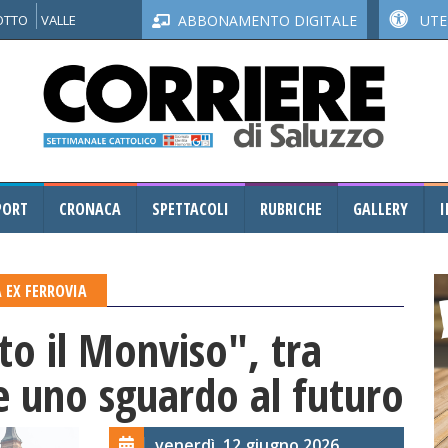
NOTTO
VALLE
ABBONAMENTO DIGITALE
UTEN
PORT
CRONACA
SPETTACOLI
RUBRICHE
GALLERY
I
A EX FERROVIA
tto il Monviso", tra
 e uno sguardo al futuro
venerdì, 12 giugno 2026