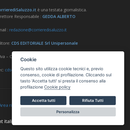
rrierediSaluzzo.it
è una testata giornalistica.
rettore Responsabile :
GEDDA ALBERTO
ail :
redazione@corrieredisaluzzo.it
itore:
CDS EDITORIALE Srl Unipersonale
.Iva – CF – Reg. Imprese CN 03733570042
Cookie
Questo sito utilizza cookie tecnici e, previo
ec:
cdseditoriale@pec.it
consenso, cookie di profilazione. Cliccando sul
tasto 'Accetta tutti' si presta il consenso alla
profilazione
Cookie policy
Accetta tutti
Rifiuta Tutti
ea riservata
Personalizza
t italiana ad Alta Leggibilità.