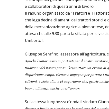
e collaboratori di questi anni di lavoro.
Il raduno organizzato da “Trattori e Trattoristi 
che lega decine di amanti dei trattori storici e
della meccanizzazione agricola piemontese, dome
attesa che alle 9.30 parta la sfilata per le vie 
Umberto I.
Giuseppe Serafino, assessore all’agricoltura, co
Antichi Trattori sono importanti per il nostro territorio
tradizioni del nostro paese. Organizzare un evento di q
disposizione tempo, risorse e impegno per portare i tra
edizioni, è stata alta, e ci auguriamo che, grazie anc
buona affluenza anche quest’anno».
Sulla stessa lunghezza d’onda il sindaco Gianni
distinto a livello regionale per la ricchezza del materi