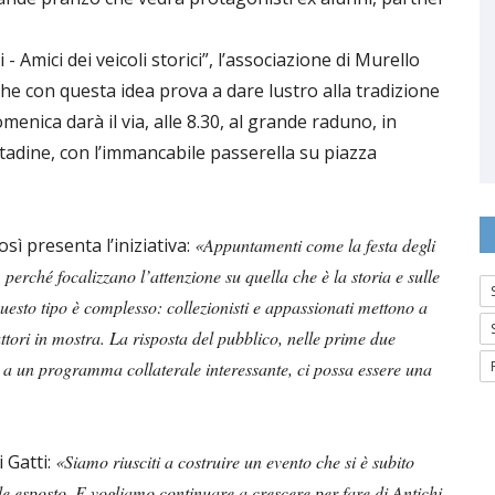
- Amici dei veicoli storici”, l’associazione di Murello
 che con questa idea prova a dare lustro alla tradizione
nica darà il via, alle 8.30, al grande raduno, in
cittadine, con l’immancabile passerella su piazza
sì presenta l’iniziativa:
«Appuntamenti come la festa degli
, perché focalizzano l’attenzione su quella che è la storia e sulle
uesto tipo è complesso: collezionisti e appassionati mettono a
ttori in mostra. La risposta del pubblico, nelle prime due
he a un programma collaterale interessante, ci possa essere una
 Gatti:
«Siamo riusciti a costruire un evento che si è subito
ale esposto. E vogliamo continuare a crescere per fare di Antichi