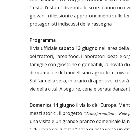
“festa d’estate” divenuta lo scorso anno un e
giovani, riflessioni e approfondimenti sulle te
protagonisti indiscussi della rassegna.
Programma
Il via ufficiale
sabato 13 giugno
nell'area della
dei trattori, l’area food, i laboratori ideati e 
famiglie con giostrine e gonfiabili, la novità 
di ricambio e del modellismo agricolo, e, ovviam
Sul far della sera, in orario di aperitivo, ci sar
vie della città. A seguire, cena e serata danzan
Domenica 14 giugno
il via lo dà l’Europa. Men
mezzi storici, il progetto
“Transformation – Rete 
una visita e un grande pranzo domenicale la 
“L’Europa dei giovani” sarà questa volta un g