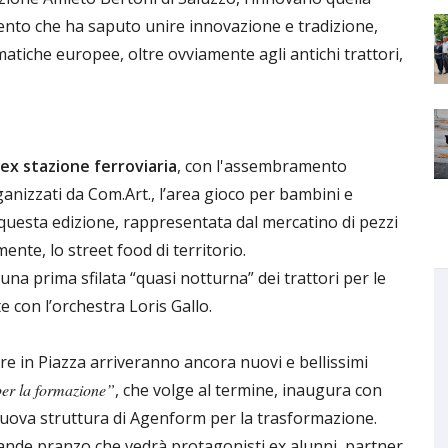
vento che ha saputo unire innovazione e tradizione,
matiche europee, oltre ovviamente agli antichi trattori,
ex stazione ferroviaria
, con l'assembramento
organizzati da Com.Art., l’area gioco per bambini e
di questa edizione, rappresentata dal mercatino di pezzi
ente, lo street food di territorio.
à una prima sfilata “quasi notturna” dei trattori per le
te con l’orchestra Loris Gallo.
tre in Piazza arriveranno ancora nuovi e bellissimi
per la formazione”
, che volge al termine, inaugura con
nuova struttura di Agenform per la trasformazione.
rande pranzo che vedrà protagonisti ex alunni, partner