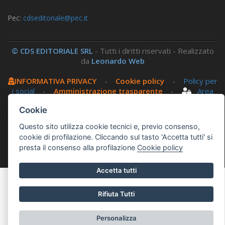
Pec:
cdseditoriale@pec.it
© CDS EDITORIALE SRL
- Tutti i diritti riservati - Realizzato
da
Leonardo Web
INFORMATIVA PRIVACY
-
Cookie policy
-
Policy per
i social
-
Amministrazione trasparente
-
Area
riservata
Cookie
Questo sito utilizza cookie tecnici e, previo consenso,
Questo sito utilizza, nella versione per UTENTI CON
cookie di profilazione. Cliccando sul tasto 'Accetta tutti' si
DISLESSIA,
Biancoenero ®
, una font italiana ad Alta
presta il consenso alla profilazione
Cookie policy
Leggibilità.
Accetta tutti
Rifiuta Tutti
Personalizza