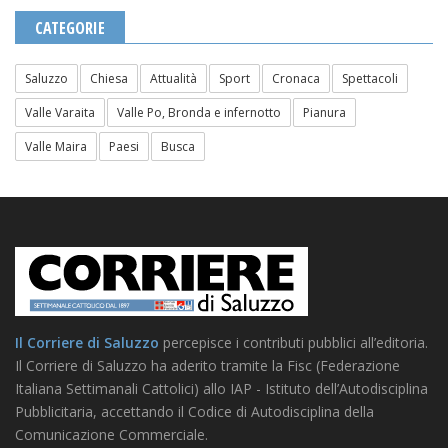
CATEGORIE
Saluzzo
Chiesa
Attualità
Sport
Cronaca
Spettacoli
Valle Varaita
Valle Po, Bronda e infernotto
Pianura
Valle Maira
Paesi
Busca
Il Corriere di Saluzzo
percepisce i contributi pubblici all’editoria.
Il Corriere di Saluzzo ha aderito tramite la Fisc (Federazione
Italiana Settimanali Cattolici) allo IAP - Istituto dell’Autodisciplina
Pubblicitaria, accettando il Codice di Autodisciplina della
Comunicazione Commerciale.