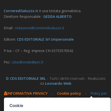
CorrierediSaluzzo.it
è una testata giornalistica.
Direttore Responsabile :
GEDDA ALBERTO
Email :
redazione@corrieredisaluzzo.it
Editore:
CDS EDITORIALE Srl Unipersonale
P.Iva – CF – Reg. Imprese CN 03733570042
Pec:
cdseditoriale@pec.it
© CDS EDITORIALE SRL
- Tutti i diritti riservati - Realizzato
da
Leonardo Web
INFORMATIVA PRIVACY
-
Cookie policy
-
Policy per
i social
-
Amministrazione trasparente
-
Area
riservata
Cookie