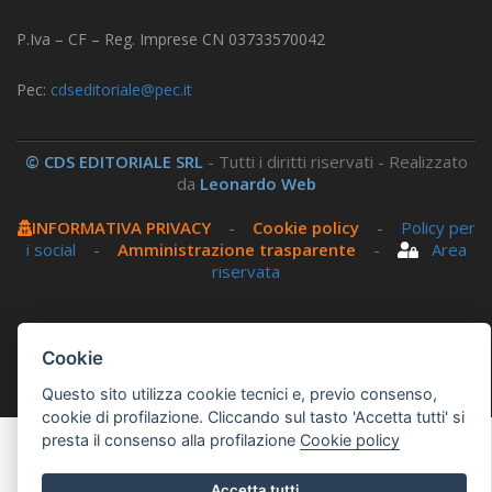
P.Iva – CF – Reg. Imprese CN 03733570042
Pec:
cdseditoriale@pec.it
© CDS EDITORIALE SRL
- Tutti i diritti riservati - Realizzato
da
Leonardo Web
INFORMATIVA PRIVACY
-
Cookie policy
-
Policy per
i social
-
Amministrazione trasparente
-
Area
riservata
Questo sito utilizza, nella versione per UTENTI CON
DISLESSIA,
Biancoenero ®
, una font italiana ad Alta
Cookie
Leggibilità.
Questo sito utilizza cookie tecnici e, previo consenso,
cookie di profilazione. Cliccando sul tasto 'Accetta tutti' si
presta il consenso alla profilazione
Cookie policy
Accetta tutti