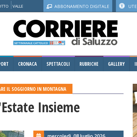
NOTTO
VALLE
ABBONAMENTO DIGITALE
UTEN
PORT
CRONACA
SPETTACOLI
RUBRICHE
GALLERY
I
IVARE IL SOGGIORNO IN MONTAGNA
'Estate Insieme
mercoledì, 08 luglio 2026