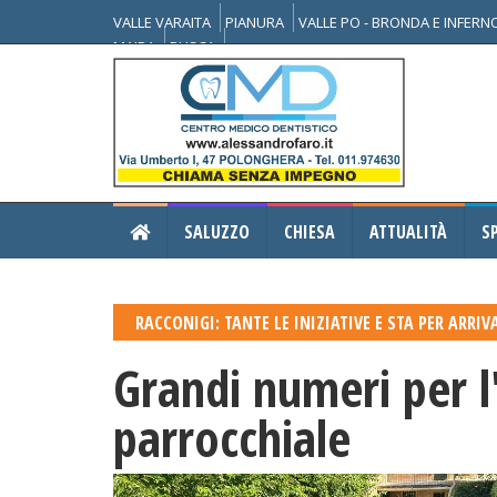
VALLE VARAITA
PIANURA
VALLE PO - BRONDA E INFER
MAIRA
BUSCA
SALUZZO
CHIESA
ATTUALITÀ
S
RACCONIGI: TANTE LE INIZIATIVE E STA PER ARR
Grandi numeri per l
parrocchiale