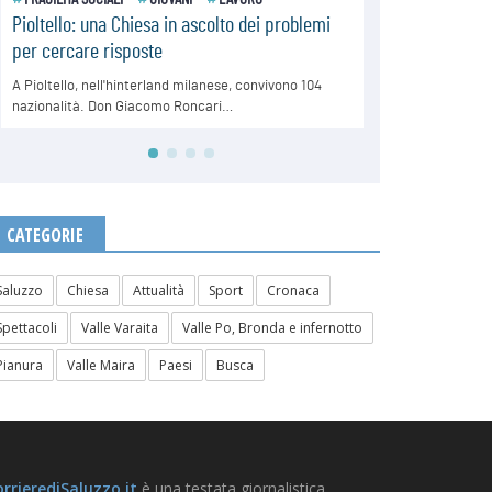
CATEGORIE
Saluzzo
Chiesa
Attualità
Sport
Cronaca
Spettacoli
Valle Varaita
Valle Po, Bronda e infernotto
Pianura
Valle Maira
Paesi
Busca
rrierediSaluzzo.it
è una testata giornalistica.