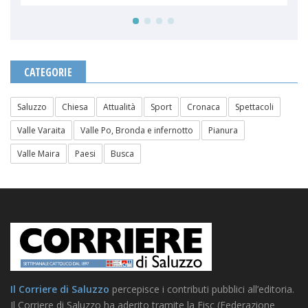
CATEGORIE
Saluzzo
Chiesa
Attualità
Sport
Cronaca
Spettacoli
Valle Varaita
Valle Po, Bronda e infernotto
Pianura
Valle Maira
Paesi
Busca
Il Corriere di Saluzzo
percepisce i contributi pubblici all’editoria.
Il Corriere di Saluzzo ha aderito tramite la Fisc (Federazione