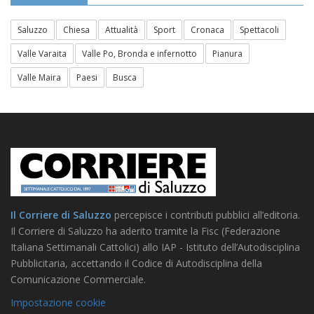
Saluzzo
Chiesa
Attualità
Sport
Cronaca
Spettacoli
Valle Varaita
Valle Po, Bronda e infernotto
Pianura
Valle Maira
Paesi
Busca
Il Corriere di Saluzzo
percepisce i contributi pubblici all’editoria.
Il Corriere di Saluzzo ha aderito tramite la Fisc (Federazione
Italiana Settimanali Cattolici) allo IAP - Istituto dell’Autodisciplina
Pubblicitaria, accettando il Codice di Autodisciplina della
Comunicazione Commerciale.
Impostazione cookie