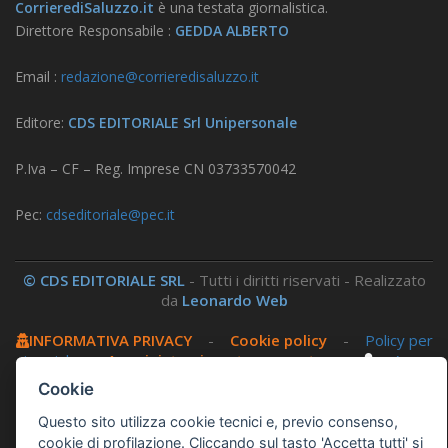
CorrierediSaluzzo.it
è una testata giornalistica.
Direttore Responsabile :
GEDDA ALBERTO
Email :
redazione@corrieredisaluzzo.it
Editore:
CDS EDITORIALE Srl Unipersonale
P.Iva – CF – Reg. Imprese CN 03733570042
Pec:
cdseditoriale@pec.it
© CDS EDITORIALE SRL
- Tutti i diritti riservati - Realizzato
da
Leonardo Web
INFORMATIVA PRIVACY
-
Cookie policy
-
Policy per
i social
-
Amministrazione trasparente
-
Area
riservata
Cookie
Questo sito utilizza cookie tecnici e, previo consenso,
Questo sito utilizza, nella versione per UTENTI CON
cookie di profilazione. Cliccando sul tasto 'Accetta tutti' si