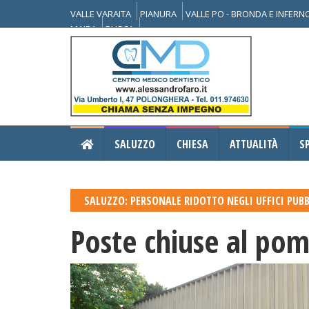
VALLE VARAITA
PIANURA
VALLE PO - BRONDA E INFER
MAIRA
BUSCA
SALUZZO
CHIESA
ATTUALITÀ
S
SALUZZO: PERSONALE RIDOTTO NEGLI UFFICI PUBB
Poste chiuse al pom