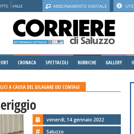
NOTTO
VALLE
ABBONAMENTO DIGITALE
UTEN
PORT
CRONACA
SPETTACOLI
RUBRICHE
GALLERY
I
LICI A CAUSA DEL DILAGARE DEI CONTAGI
eriggio
venerdì, 14 gennaio 2022
Saluzzo