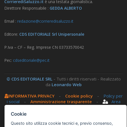
CorrierediSaluzzo.it
è una testata giornalistica.
Direttore Responsabile :
GEDDA ALBERTO
Email :
redazione@corrieredisaluzzo.it
Editore:
CDS EDITORIALE Srl Unipersonale
P.Iva – CF – Reg. Imprese CN 03733570042
Pec:
cdseditoriale@pec.it
© CDS EDITORIALE SRL
- Tutti i diritti riservati - Realizzato
da
Leonardo Web
INFORMATIVA PRIVACY
-
Cookie policy
-
Policy per
i social
-
Amministrazione trasparente
-
Area
riservata
Cookie
Questo sito utilizza, nella versione per UTENTI CON
Questo sito utilizza cookie tecnici e, previo consenso,