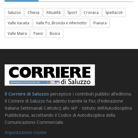
Saluzzo
Chiesa
Attualità
Sport
Cronaca
Spettacoli
Valle Varaita
Valle Po, Bronda e infernotto
Pianura
Valle Maira
Paesi
Busca
Il Corriere di Saluzzo
percepisce i contributi pubblici all’editoria.
Il Corriere di Saluzzo ha aderito tramite la Fisc (Federazione
Italiana Settimanali Cattolici) allo IAP - Istituto dell’Autodisciplina
Pubblicitaria, accettando il Codice di Autodisciplina della
Comunicazione Commerciale.
Impostazione cookie