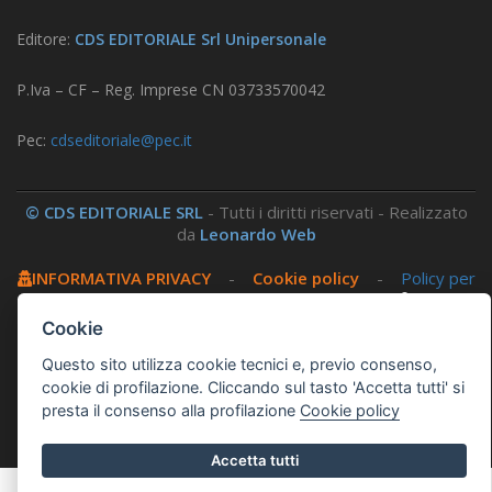
Editore:
CDS EDITORIALE Srl Unipersonale
P.Iva – CF – Reg. Imprese CN 03733570042
Pec:
cdseditoriale@pec.it
© CDS EDITORIALE SRL
- Tutti i diritti riservati - Realizzato
da
Leonardo Web
INFORMATIVA PRIVACY
-
Cookie policy
-
Policy per
i social
-
Amministrazione trasparente
-
Area
riservata
Cookie
Questo sito utilizza cookie tecnici e, previo consenso,
Questo sito utilizza, nella versione per UTENTI CON
cookie di profilazione. Cliccando sul tasto 'Accetta tutti' si
DISLESSIA,
Biancoenero ®
, una font italiana ad Alta
presta il consenso alla profilazione
Cookie policy
Leggibilità.
Accetta tutti