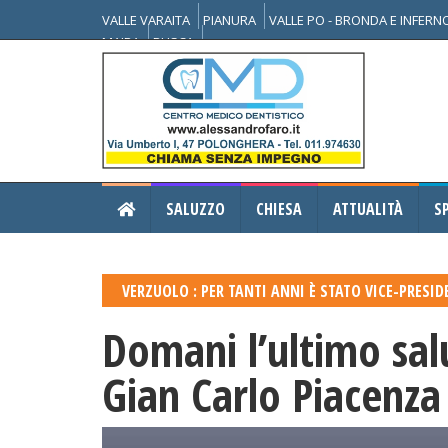
VALLE VARAITA
PIANURA
VALLE PO - BRONDA E INFER
MAIRA
BUSCA
SALUZZO
CHIESA
ATTUALITÀ
S
VERZUOLO : PER TANTI ANNI È STATO VICE-PRESI
Domani l’ultimo sal
Gian Carlo Piacenza