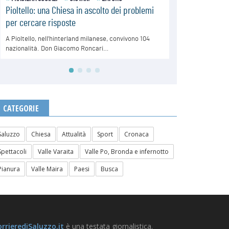
CATEGORIE
Saluzzo
Chiesa
Attualità
Sport
Cronaca
Spettacoli
Valle Varaita
Valle Po, Bronda e infernotto
Pianura
Valle Maira
Paesi
Busca
rrierediSaluzzo.it
è una testata giornalistica.