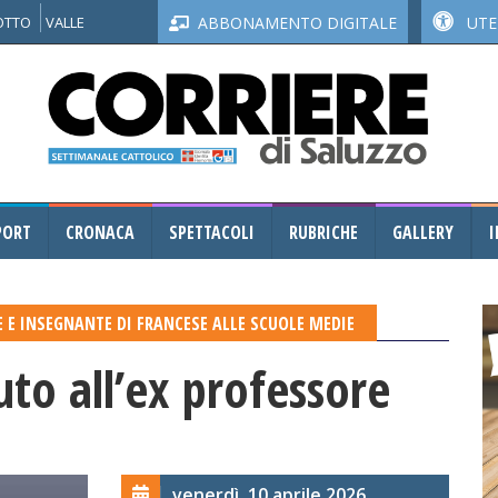
NOTTO
VALLE
ABBONAMENTO DIGITALE
UTEN
PORT
CRONACA
SPETTACOLI
RUBRICHE
GALLERY
I
DE E INSEGNANTE DI FRANCESE ALLE SCUOLE MEDIE
uto all’ex professore
venerdì, 10 aprile 2026