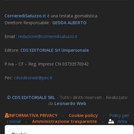
CorrierediSaluzzo.it
è una testata giornalistica.
Direttore Responsabile :
GEDDA ALBERTO
Email :
redazione@corrieredisaluzzo.it
Editore:
CDS EDITORIALE Srl Unipersonale
P.Iva – CF – Reg. Imprese CN 03733570042
Pec:
cdseditoriale@pec.it
© CDS EDITORIALE SRL
- Tutti i diritti riservati - Realizzato
da
Leonardo Web
INFORMATIVA PRIVACY
-
Cookie policy
-
Policy per
i social
-
Amministrazione trasparente
-
Area
riservata