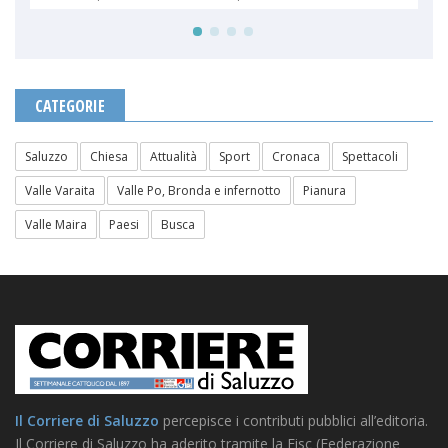
CATEGORIE
Saluzzo
Chiesa
Attualità
Sport
Cronaca
Spettacoli
Valle Varaita
Valle Po, Bronda e infernotto
Pianura
Valle Maira
Paesi
Busca
Il Corriere di Saluzzo
percepisce i contributi pubblici all’editoria.
Il Corriere di Saluzzo ha aderito tramite la Fisc (Federazione