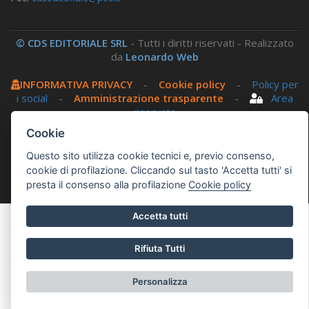
© CDS EDITORIALE SRL
- Tutti i diritti riservati - Realizzato
da
Leonardo Web
INFORMATIVA PRIVACY
-
Cookie policy
-
Policy per
i social
-
Amministrazione trasparente
-
Area
riservata
Cookie
Questo sito utilizza, nella versione per UTENTI CON
Questo sito utilizza cookie tecnici e, previo consenso,
DISLESSIA,
Biancoenero ®
, una font italiana ad Alta
cookie di profilazione. Cliccando sul tasto 'Accetta tutti' si
Leggibilità.
presta il consenso alla profilazione
Cookie policy
Accetta tutti
Rifiuta Tutti
Personalizza