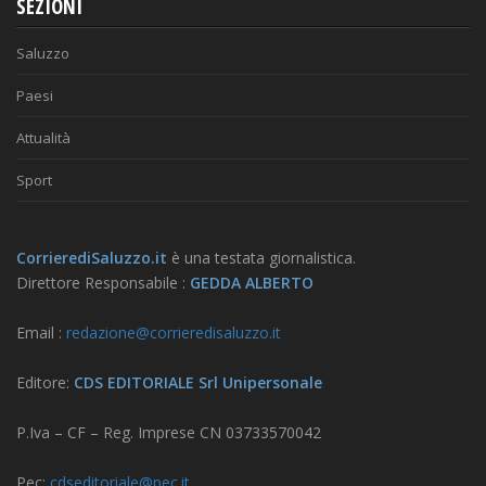
SEZIONI
Saluzzo
Paesi
Attualità
Sport
CorrierediSaluzzo.it
è una testata giornalistica.
Direttore Responsabile :
GEDDA ALBERTO
Email :
redazione@corrieredisaluzzo.it
Editore:
CDS EDITORIALE Srl Unipersonale
P.Iva – CF – Reg. Imprese CN 03733570042
Pec:
cdseditoriale@pec.it