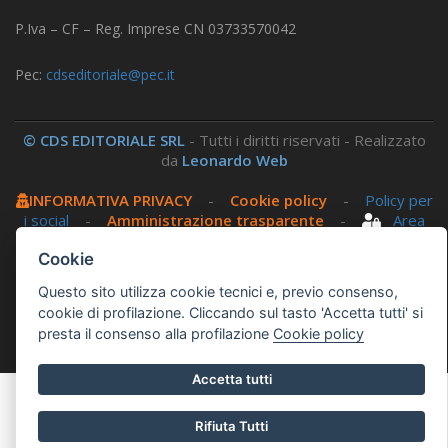
P.Iva – CF – Reg. Imprese CN 03733570042
Pec:
cdseditoriale@pec.it
© CDS EDITORIALE SRL
- Tutti i diritti riservati - Realizzato
da
Leonardo Web
INFORMATIVA PRIVACY
-
Cookie policy
-
Policy per
i social
-
Amministrazione trasparente
-
Area
riservata
Cookie
Questo sito utilizza cookie tecnici e, previo consenso,
Questo sito utilizza, nella versione per UTENTI CON
cookie di profilazione. Cliccando sul tasto 'Accetta tutti' si
DISLESSIA,
Biancoenero ®
, una font italiana ad Alta
presta il consenso alla profilazione
Cookie policy
Leggibilità.
Accetta tutti
Rifiuta Tutti