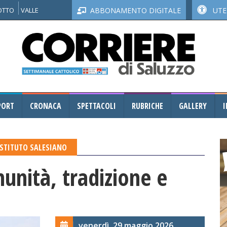
NOTTO
VALLE
ABBONAMENTO DIGITALE
UTEN
PORT
CRONACA
SPETTACOLI
RUBRICHE
GALLERY
I
ISTITUTO SALESIANO
unità, tradizione e
venerdì, 29 maggio 2026