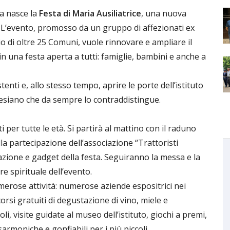
a nasce la
Festa di Maria Ausiliatrice
, una nuova
. L’evento, promosso da un gruppo di affezionati ex
cinio di oltre 25 Comuni, vuole rinnovare e ampliare il
 una festa aperta a tutti: famiglie, bambini e anche a
stenti e, allo stesso tempo, aprire le porte dell’istituto
salesiano che da sempre lo contraddistingue.
per tutte le età. Si partirà al mattino con il raduno
lla partecipazione dell’associazione “Trattoristi
lazione e gadget della festa. Seguiranno la messa e la
e spirituale dell’evento.
merose attività: numerose aziende espositrici nei
orsi gratuiti di degustazione di vino, miele e
li, visite guidate al museo dell’istituto, giochi a premi,
sarmoniche e gonfiabili per i più piccoli.