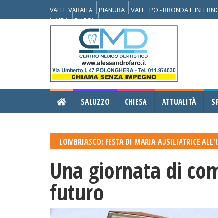
VALLE VARAITA
PIANURA
VALLE PO - BRONDA E INFER
MAIRA
BUSCA
SALUZZO
CHIESA
ATTUALITÀ
S
LOMBRIASCO: FESTA DI MARIA AUSILIATRICE ALL'
Una giornata di com
futuro