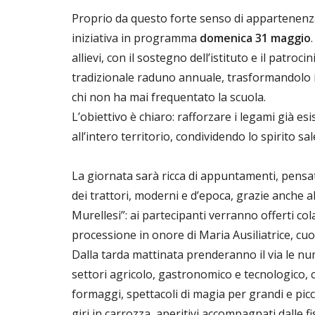
Proprio da questo forte senso di appartenenz
iniziativa in programma
domenica 31 maggio
allievi, con il sostegno dell’istituto e il patro
tradizionale raduno annuale, trasformandolo in
chi non ha mai frequentato la scuola.
L’obiettivo è chiaro: rafforzare i legami già esi
all’intero territorio, condividendo lo spirito 
La giornata sarà ricca di appuntamenti, pensati 
dei trattori, moderni e d’epoca, grazie anche a
Murellesi”: ai partecipanti verranno offerti co
processione in onore di Maria Ausiliatrice, cuor
Dalla tarda mattinata prenderanno il via le nu
settori agricolo, gastronomico e tecnologico, c
formaggi, spettacoli di magia per grandi e picco
giri in carrozza, aperitivi accompagnati dalle fi