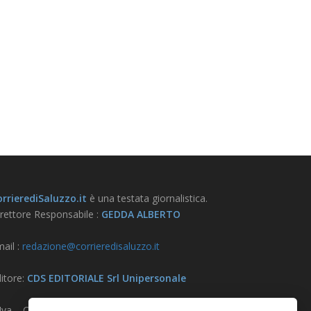
rrierediSaluzzo.it
è una testata giornalistica.
rettore Responsabile :
GEDDA ALBERTO
ail :
redazione@corrieredisaluzzo.it
itore:
CDS EDITORIALE Srl Unipersonale
.Iva – CF – Reg. Imprese CN 03733570042