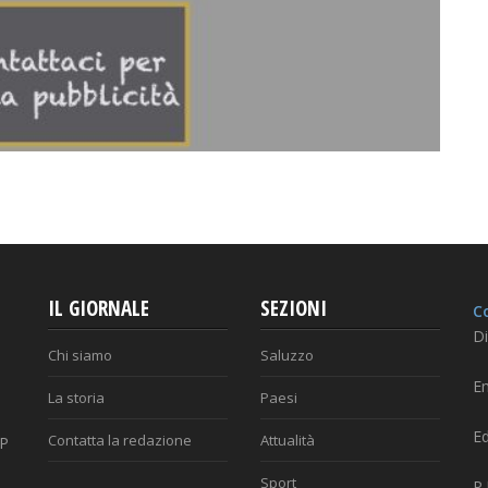
IL GIORNALE
SEZIONI
Co
Di
Chi siamo
Saluzzo
Em
La storia
Paesi
Ed
Contatta la redazione
Attualità
AP
Sport
P