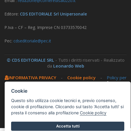
Email :
redazione@corrieredisaluzzo.it
Editore:
CDS EDITORIALE Srl Unipersonale
P.Iva – CF – Reg. Imprese CN 03733570042
Pec:
cdseditoriale@pec.it
© CDS EDITORIALE SRL
- Tutti i diritti riservati - Realizzato
da
Leonardo Web
INFORMATIVA PRIVACY
-
Cookie policy
-
Policy per
i social
-
Amministrazione trasparente
-
Area
riservata
Cookie
Questo sito utilizza cookie tecnici e, previo consenso,
Questo sito utilizza, nella versione per UTENTI CON
cookie di profilazione. Cliccando sul tasto 'Accetta tutti' si
DISLESSIA,
Biancoenero ®
, una font italiana ad Alta
presta il consenso alla profilazione
Cookie policy
Leggibilità.
Accetta tutti