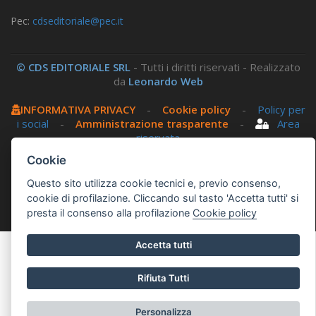
Pec:
cdseditoriale@pec.it
© CDS EDITORIALE SRL
- Tutti i diritti riservati - Realizzato
da
Leonardo Web
INFORMATIVA PRIVACY
-
Cookie policy
-
Policy per
i social
-
Amministrazione trasparente
-
Area
riservata
Cookie
Questo sito utilizza, nella versione per UTENTI CON
Questo sito utilizza cookie tecnici e, previo consenso,
DISLESSIA,
Biancoenero ®
, una font italiana ad Alta
cookie di profilazione. Cliccando sul tasto 'Accetta tutti' si
Leggibilità.
presta il consenso alla profilazione
Cookie policy
Accetta tutti
Rifiuta Tutti
Personalizza