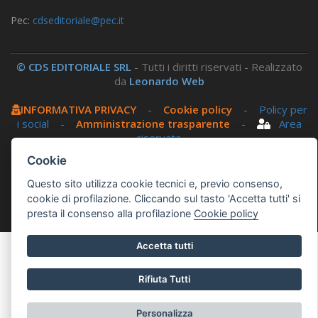
Pec:
cdseditoriale@pec.it
© CDS EDITORIALE SRL
- Tutti i diritti riservati - Realizzato
da
Leonardo Web
INFORMATIVA PRIVACY
-
Cookie policy
-
Policy per
i social
-
Amministrazione trasparente
-
Area
riservata
Cookie
Questo sito utilizza, nella versione per UTENTI CON
Questo sito utilizza cookie tecnici e, previo consenso,
DISLESSIA,
Biancoenero ®
, una font italiana ad Alta
cookie di profilazione. Cliccando sul tasto 'Accetta tutti' si
Leggibilità.
presta il consenso alla profilazione
Cookie policy
Accetta tutti
Rifiuta Tutti
Personalizza