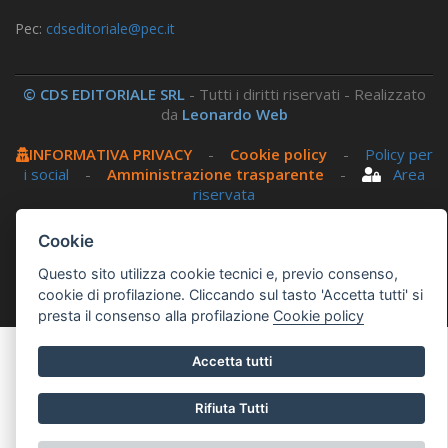
Pec:
cdseditoriale@pec.it
© CDS EDITORIALE SRL
- Tutti i diritti riservati - Realizzato
da
Leonardo Web
INFORMATIVA PRIVACY
-
Cookie policy
-
Policy per
i social
-
Amministrazione trasparente
-
Area
riservata
Cookie
Questo sito utilizza, nella versione per UTENTI CON
DISLESSIA,
Biancoenero ®
, una font italiana ad Alta
Questo sito utilizza cookie tecnici e, previo consenso,
Leggibilità.
cookie di profilazione. Cliccando sul tasto 'Accetta tutti' si
presta il consenso alla profilazione
Cookie policy
Accetta tutti
Rifiuta Tutti