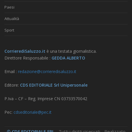
Paesi
Attualità
Sport
CorrierediSaluzzo.it
è una testata giornalistica.
Direttore Responsabile :
GEDDA ALBERTO
Email :
redazione@corrieredisaluzzo.it
Editore:
CDS EDITORIALE Srl Unipersonale
P.Iva – CF – Reg. Imprese CN 03733570042
Pec:
cdseditoriale@pec.it
© CDS EDITORIALE SRL
- Tutti i diritti riservati - Realizzato