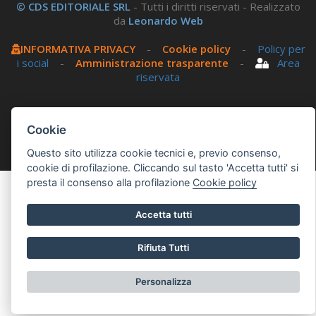
© CDS EDITORIALE SRL
- Tutti i diritti riservati - Realizzato
da
Leonardo Web
INFORMATIVA PRIVACY
-
Cookie policy
-
Policy per
i social
-
Amministrazione trasparente
-
Area
riservata
Questo sito utilizza, nella versione per UTENTI CON
Cookie
DISLESSIA,
Biancoenero ®
, una font italiana ad Alta
Leggibilità.
Questo sito utilizza cookie tecnici e, previo consenso,
cookie di profilazione. Cliccando sul tasto 'Accetta tutti' si
presta il consenso alla profilazione
Cookie policy
Accetta tutti
Rifiuta Tutti
Personalizza